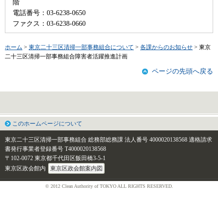
階
電話番号：03-6238-0650
ファクス：03-6238-0660
ホーム
>
東京二十三区清掃一部事務組合について
>
各課からのお知らせ
> 東京
二十三区清掃一部事務組合障害者活躍推進計画
ページの先頭へ戻る
このホームページについて
東京二十三区清掃一部事務組合 総務部総務課
法人番号 4000020138568
適格請求
書発行事業者登録番号 T4000020138568
〒102-0072 東京都千代田区飯田橋3-5-1
東京区政会館内
東京区政会館案内図
© 2012 Clean Authority of TOKYO ALL RIGHTS RESERVED.