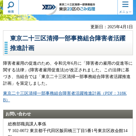
検索・
コンテ
東京二十三区清掃一部事務組合
共通メ
ンツメ
東京23区のごみ処理
ニュー
ニュー
更新日：2025年4月1日
東京二十三区清掃一部事務組合障害者活躍
推進計画
障害者雇用の促進のため、令和元年6月に「障害者の雇用の促進等に
関する法律」(障害者雇用促進法)が改正されました。この法律に基
づき、当組合では「東京二十三区清掃一部事務組合障害者活躍推進
計画」を策定しました。
東京二十三区清掃一部事務組合障害者活躍推進計画（PDF：318K
B）
お問い合わせ
総務部職員課人事係
〒102-0072 東京都千代田区飯田橋三丁目5番1号東京区政会館14