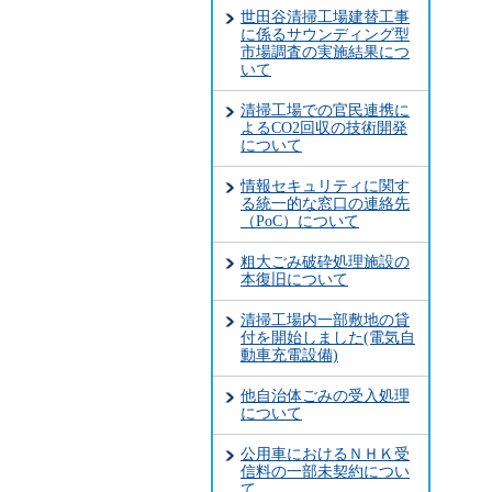
世田谷清掃工場建替工事
に係るサウンディング型
市場調査の実施結果につ
いて
清掃工場での官民連携に
よるCO2回収の技術開発
について
情報セキュリティに関す
る統一的な窓口の連絡先
（PoC）について
粗大ごみ破砕処理施設の
本復旧について
清掃工場内一部敷地の貸
付を開始しました(電気自
動車充電設備)
他自治体ごみの受入処理
について
公用車におけるＮＨＫ受
信料の一部未契約につい
て