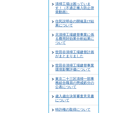
清掃工場は困っていま
す！（不適正搬入防止啓
発動画）
住民説明会の開催及び結
果について
北清掃工場建替事業に係
る費用対効果分析結果に
ついて
世田谷清掃工場建替計画
がまとまりました
世田谷清掃工場建替事業
環境影響評価について
東京二十三区清掃一部事
務組合職員の懲戒処分の
公表について
歳入歳出決算審査意見書
について
特許権の取得について