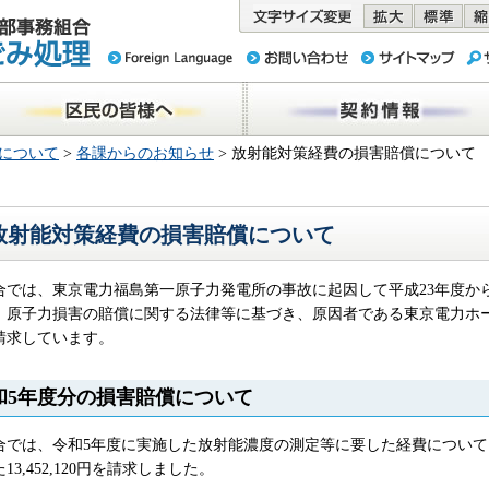
務組合 東京
民の皆様へ
契約情報
について
>
各課からのお知らせ
> 放射能対策経費の損害賠償について
放射能対策経費の損害賠償について
合では、東京電力福島第一原子力発電所の事故に起因して平成23年度か
、原子力損害の賠償に関する法律等に基づき、原因者である東京電力ホ
請求しています。
和5年度分の損害賠償について
合では、令和5年度に実施した放射能濃度の測定等に要した経費につい
13,452,120円を請求しました。