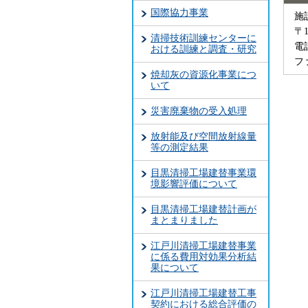
国際協力事業
施
〒
清掃技術訓練センターに
電話
おける訓練と調査・研究
ファ
焼却灰の資源化事業につ
いて
災害廃棄物の受入処理
放射能及び空間放射線量
等の測定結果
目黒清掃工場建替事業環
境影響評価について
目黒清掃工場建替計画が
まとまりました
江戸川清掃工場建替事業
に係る費用対効果分析結
果について
江戸川清掃工場建替工事
契約における総合評価の