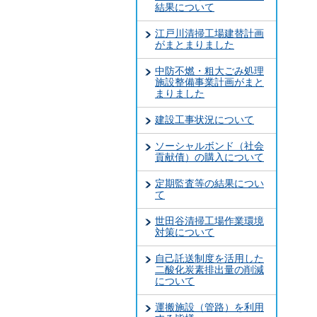
結果について
江戸川清掃工場建替計画
がまとまりました
中防不燃・粗大ごみ処理
施設整備事業計画がまと
まりました
建設工事状況について
ソーシャルボンド（社会
貢献債）の購入について
定期監査等の結果につい
て
世田谷清掃工場作業環境
対策について
自己託送制度を活用した
二酸化炭素排出量の削減
について
運搬施設（管路）を利用