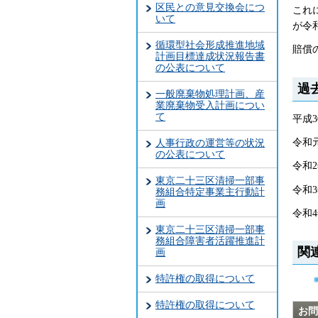
区民との意見交換会につ
これ
いて
が令
循環型社会形成推進地域
賠償
計画目標達成状況報告書
の公表について
過
一般廃棄物処理計画、産
業廃棄物受入計画につい
て
平成3
令和元
人事行政の運営等の状況
の公表について
令和2
東京二十三区清掃一部事
令和3
務組合特定事業主行動計
画
令和4
東京二十三区清掃一部事
務組合障害者活躍推進計
関
画
特許権の取得について
特許権の取得について
お問