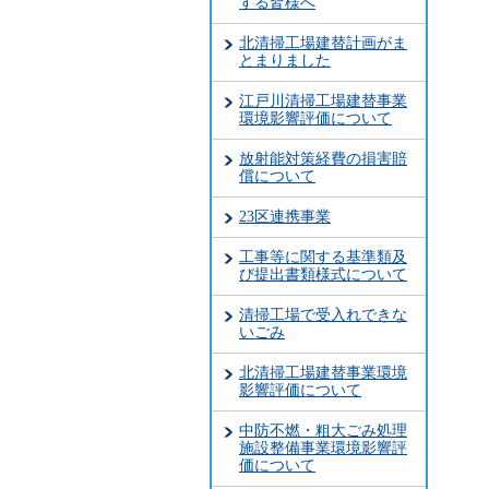
する皆様へ
北清掃工場建替計画がま
とまりました
江戸川清掃工場建替事業
環境影響評価について
放射能対策経費の損害賠
償について
23区連携事業
工事等に関する基準類及
び提出書類様式について
清掃工場で受入れできな
いごみ
北清掃工場建替事業環境
影響評価について
中防不燃・粗大ごみ処理
施設整備事業環境影響評
価について