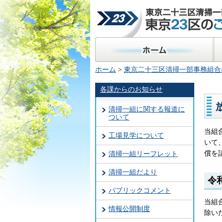
東京二十三区清掃一部事
23区のごみ処理
ホーム
区
ホーム
>
東京二十三区清掃一部事務組合
各課からのお知らせ
清掃一組に関する報道に
ついて
当組
工場見学について
いて
償を
清掃一組リーフレット
清掃一組だより
令
パブリックコメント
当組
情報公開制度
除いた