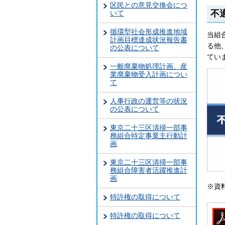
区民との意見交換会につ
不
いて
循環型社会形成推進地域
当組
計画目標達成状況報告書
る他
の公表について
てい
一般廃棄物処理計画、産
業廃棄物受入計画につい
て
人事行政の運営等の状況
の公表について
東京二十三区清掃一部事
務組合特定事業主行動計
画
東京二十三区清掃一部事
務組合障害者活躍推進計
画
※資
特許権の取得について
特許権の取得について