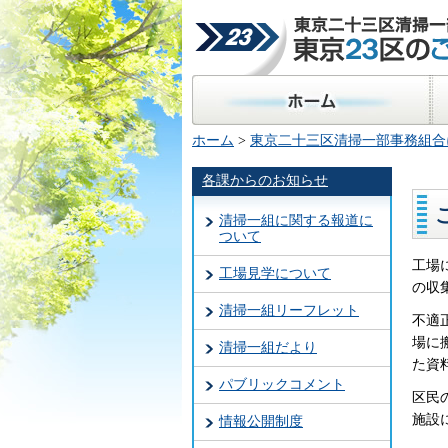
東京二十三区清掃一部事
23区のごみ処理
ホーム
区
ホーム
>
東京二十三区清掃一部事務組合
各課からのお知らせ
清掃一組に関する報道に
ついて
工場
工場見学について
の収
清掃一組リーフレット
不適
場に
清掃一組だより
た資
パブリックコメント
区民
施設
情報公開制度