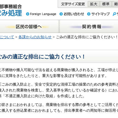
務組合 東京
民の皆様へ
契約情報
について
>
各課からのお知らせ
> ごみの適正な排出にご協力ください
ごみの適正な排出にご協力ください！
に不燃物や搬入可能な寸法を超える廃棄物が搬入されると、工場が停止
集に支障をきたしたりと、重大な影響を及ぼす可能性があります。
正ごみの搬入防止と、安全で安定的な清掃工場の操業のための参考資料
搬入された廃棄物を検査し、受入基準を満たしているか確認する）にお
料「不適正搬入防止に向けた取組」を作成しました。
の皆さまにおかれましては、廃棄物を排出する際の参考としてご活用く
に搬入する持込業者におかれましても、排出事業者への周知等に御活用