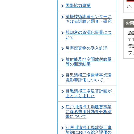
国際協力事業
い
清掃技術訓練センターに
おける訓練と調査・研究
お問
焼却灰の資源化事業につ
施
いて
〒
電話
災害廃棄物の受入処理
ファ
放射能及び空間放射線量
等の測定結果
目黒清掃工場建替事業環
境影響評価について
目黒清掃工場建替計画が
まとまりました
江戸川清掃工場建替事業
に係る費用対効果分析結
果について
江戸川清掃工場建替工事
契約における総合評価の