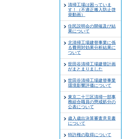
清掃工場は困っていま
す！（不適正搬入防止啓
発動画）
住民説明会の開催及び結
果について
北清掃工場建替事業に係
る費用対効果分析結果に
ついて
世田谷清掃工場建替計画
がまとまりました
世田谷清掃工場建替事業
環境影響評価について
東京二十三区清掃一部事
務組合職員の懲戒処分の
公表について
歳入歳出決算審査意見書
について
特許権の取得について