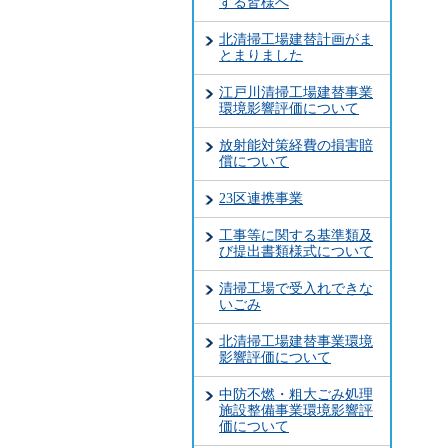
する皆様へ
北清掃工場建替計画がま
とまりました
江戸川清掃工場建替事業
環境影響評価について
放射能対策経費の損害賠
償について
23区連携事業
工事等に関する基準類及
び提出書類様式について
清掃工場で受入れできな
いごみ
北清掃工場建替事業環境
影響評価について
中防不燃・粗大ごみ処理
施設整備事業環境影響評
価について