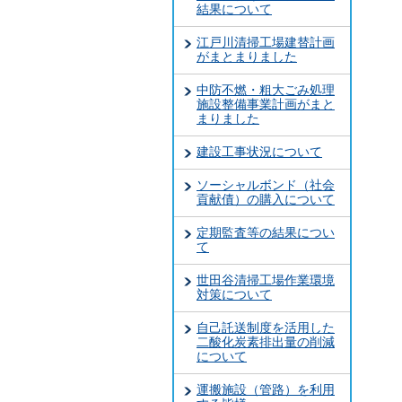
結果について
江戸川清掃工場建替計画
がまとまりました
中防不燃・粗大ごみ処理
施設整備事業計画がまと
まりました
建設工事状況について
ソーシャルボンド（社会
貢献債）の購入について
定期監査等の結果につい
て
世田谷清掃工場作業環境
対策について
自己託送制度を活用した
二酸化炭素排出量の削減
について
運搬施設（管路）を利用