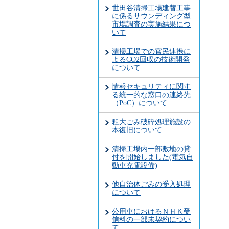
世田谷清掃工場建替工事
に係るサウンディング型
市場調査の実施結果につ
いて
清掃工場での官民連携に
よるCO2回収の技術開発
について
情報セキュリティに関す
る統一的な窓口の連絡先
（PoC）について
粗大ごみ破砕処理施設の
本復旧について
清掃工場内一部敷地の貸
付を開始しました(電気自
動車充電設備)
他自治体ごみの受入処理
について
公用車におけるＮＨＫ受
信料の一部未契約につい
て