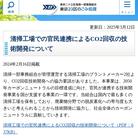
検索・
コンテ
東京二十三区清掃一部事務組合
共通メ
ンツメ
東京23区のごみ処理
ニュー
ニュー
更新日：2025年3月12日
清掃工場での官民連携によるCO2回収の技
術開発について
2024年2月16日掲載
清掃一部事務組合が管理運営する清掃工場のプラントメーカー2社よ
り、CO2回収技術開発への協力要請がありました。本事業は、2050
年カーボンニュートラルの目標達成に向け、官民が連携する技術開
発事業を国が支援する事業の一環です。当組合は国内で最も多くの
清掃工場を保有しており、廃棄物分野での脱炭素化への寄与度も大
きいと考えられることから技術開発に協力し、社会全体のカーボン
ニュートラルに貢献していきます。
清掃工場での官民連携によるCO2回収の技術開発について（PDF：6
37KB）