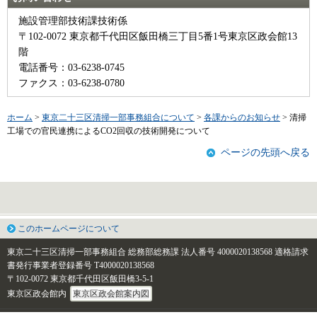
施設管理部技術課技術係
〒102-0072 東京都千代田区飯田橋三丁目5番1号東京区政会館13
階
電話番号：03-6238-0745
ファクス：03-6238-0780
ホーム
>
東京二十三区清掃一部事務組合について
>
各課からのお知らせ
> 清掃
工場での官民連携によるCO2回収の技術開発について
ページの先頭へ戻る
このホームページについて
東京二十三区清掃一部事務組合 総務部総務課
法人番号 4000020138568
適格請求
書発行事業者登録番号 T4000020138568
〒102-0072 東京都千代田区飯田橋3-5-1
東京区政会館内
東京区政会館案内図