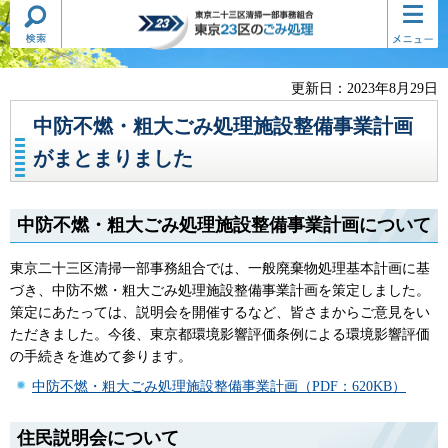
検索・
コンテ
東京二十三区清掃一部事務組合
共通メ
ンツメ
東京23区のごみ処理
ニュー
ニュー
更新日：2023年8月29日
中防不燃・粗大ごみ処理施設整備事業計画
がまとまりました
中防不燃・粗大ごみ処理施設整備事業計画について
東京二十三区清掃一部事務組合では、一般廃棄物処理基本計画に基
づき、中防不燃・粗大ごみ処理施設整備事業計画を策定しました。
策定にあたっては、説明会を開催するなど、皆さまからご意見をい
ただきました。今後、東京都環境影響評価条例による環境影響評価
の手続きを進めて参ります。
中防不燃・粗大ごみ処理施設整備事業計画（PDF：620KB）
住民説明会について