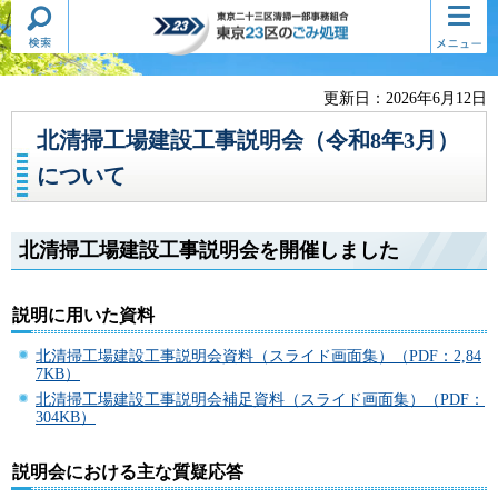
検索・
コンテ
東京二十三区清掃一部事務組合
共通メ
ンツメ
東京23区のごみ処理
ニュー
ニュー
更新日：2026年6月12日
北清掃工場建設工事説明会（令和8年3月）
について
北清掃工場建設工事説明会を開催しました
説明に用いた資料
北清掃工場建設工事説明会資料（スライド画面集）（PDF：2,84
7KB）
北清掃工場建設工事説明会補足資料（スライド画面集）（PDF：
304KB）
説明会における主な質疑応答