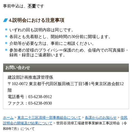
事前申込は、
不要
です
4.説明会における注意事項
いずれの回も説明内容は同じです。
各回とも先着順とし、開始時間の30分前に開場します。
介助等が必要な方は、事前にご相談ください。
参加者の皆様のプライバシー保護のため、会場内での写真撮影・
録画・録音はご遠慮願います。
お問い合わせ
建設部計画推進課管理係
〒102-0072 東京都千代田区飯田橋三丁目5番1号東京区政会館12
階
電話番号：03-6238-0912
ファクス：03-6238-0930
ホーム
>
東京二十三区清掃一部事務組合について
>
各課からのお知らせ
>
住民
説明会の開催及び結果について
> 世田谷清掃工場建替事業解体工事説明会（令
和8年7月）について