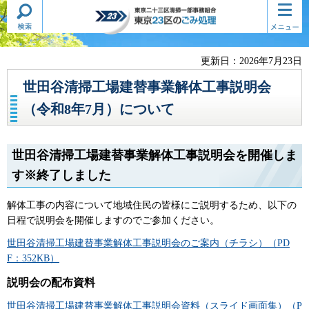
検索・
コンテ
東京二十三区清掃一部事務組合
共通メ
ンツメ
東京23区のごみ処理
ニュー
ニュー
更新日：2026年7月23日
世田谷清掃工場建替事業解体工事説明会
（令和8年7月）について
世田谷清掃工場建替事業解体工事説明会を開催しま
す※終了しました
解体工事の内容について地域住民の皆様にご説明するため、以下の
日程で説明会を開催しますのでご参加ください。
世田谷清掃工場建替事業解体工事説明会のご案内（チラシ）（PD
F：352KB）
説明会の配布資料
世田谷清掃工場建替事業解体工事説明会資料（スライド画面集）（P